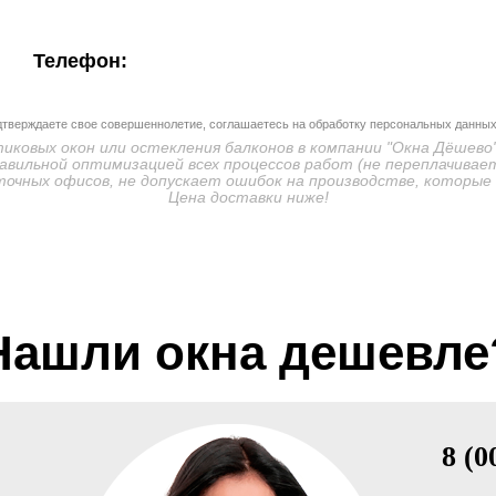
Телефон:
дтверждаете свое совершеннолетие, соглашаетесь на обработку персональных данных
ковых окон или остекления балконов в компании "Окна Дёшево"
авильной оптимизацией всех процессов работ (не переплачивает
очных офисов, не допускает ошибок на производстве, которые
Цена доставки ниже!
Нашли окна дешевле
8 (0