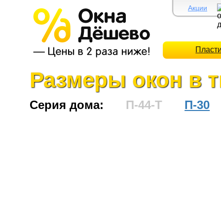
Акции
Пласт
Размеры окон в т
Серия дома:
П-44-Т
П-30