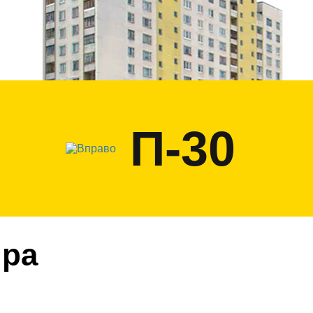
П-30
ира