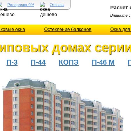
Рассрочка 0%
Отзывы
Расчет 
Впишите св
иковые окна
Остекление балконов
Окна для
иповых домах серии
П-3
П-44
КОПЭ
П-46 М