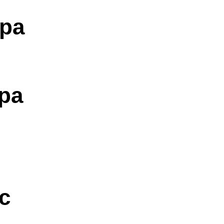
ра
ра
с