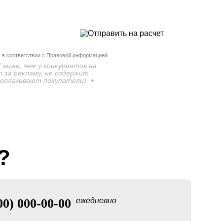
 в соответствии с
Правовой информацией
 ниже, чем у конкурентов на
 за рекламу, не содержит
 оплачивают покупатели). +
?
00) 000-00-00
ежедневно