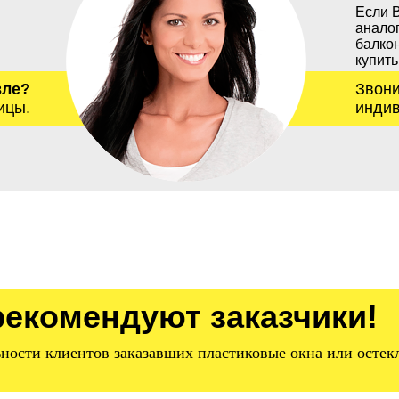
Если 
анало
балкон
купить
вле?
Звони
ицы.
индив
рекомендуют заказчики!
ьности клиентов заказавших пластиковые окна или остек