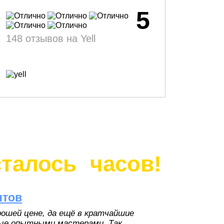
5
148 отзывов на Yell
сталось
часов!
нтов
рошей цене, да ещё в кратчайшие
ные опытными мастерами. Так