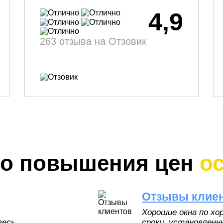
4,9
263 отзыва на Отзовик
До повышения цен
о
Отзывы клие
Хорошие окна по хо
весь
сроки, установлен