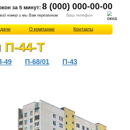
8 (000) 000-00-00
окон за 5 минут:
ой номер и мы Вам перезвоним:
 дачи
О компании
Контакты
 П-44-Т
П-49
П-68/01
П-43